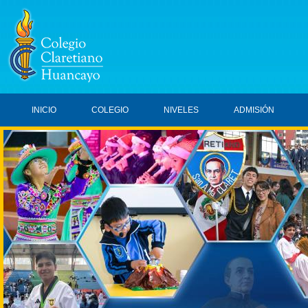
INICIO
COLEGIO
NIVELES
ADMISIÓN