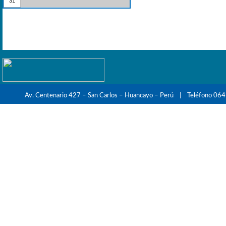
31
Av. Centenario 427 – San Carlos – Huancayo – Perú | Teléfono 