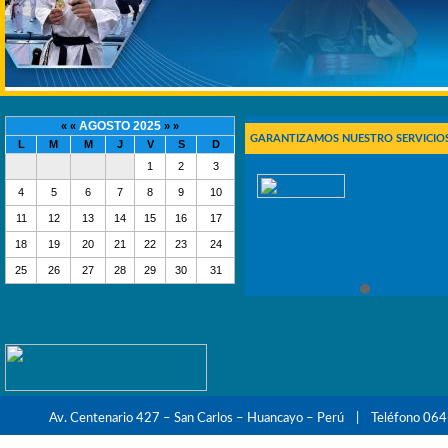
AGOSTO 2025
« «
» »
GARANTIZAMOS NUESTRO SERVICIOS
L
M
M
J
V
S
D
1
2
3
4
5
6
7
8
9
10
11
12
13
14
15
16
17
18
19
20
21
22
23
24
25
26
27
28
29
30
31
Av. Centenario 427 – San Carlos – Huancayo – Perú | Teléfono 