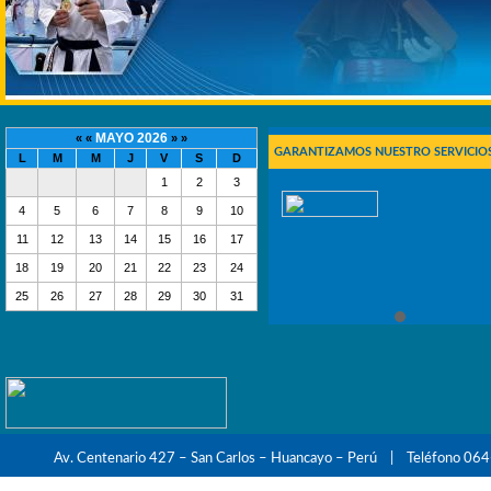
MAYO 2026
« «
» »
GARANTIZAMOS NUESTRO SERVICIOS
L
M
M
J
V
S
D
1
2
3
4
5
6
7
8
9
10
11
12
13
14
15
16
17
18
19
20
21
22
23
24
25
26
27
28
29
30
31
Av. Centenario 427 – San Carlos – Huancayo – Perú | Teléfono 