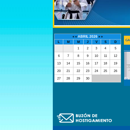
ABRIL 2026
« «
» »
GA
L
M
M
J
V
S
D
1
2
3
4
5
6
7
8
9
10
11
12
13
14
15
16
17
18
19
20
21
22
23
24
25
26
27
28
29
30