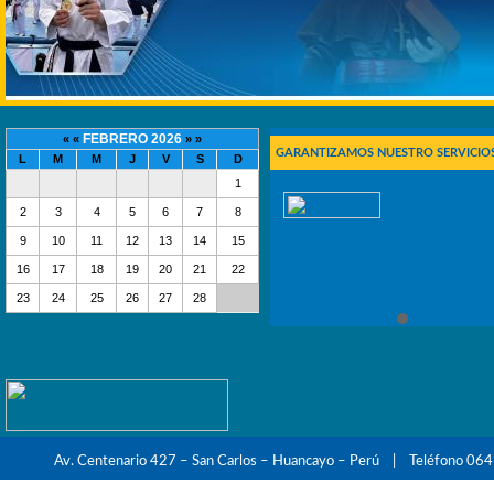
FEBRERO 2026
« «
» »
GARANTIZAMOS NUESTRO SERVICIOS
L
M
M
J
V
S
D
1
2
3
4
5
6
7
8
9
10
11
12
13
14
15
16
17
18
19
20
21
22
23
24
25
26
27
28
Av. Centenario 427 – San Carlos – Huancayo – Perú | Teléfono 