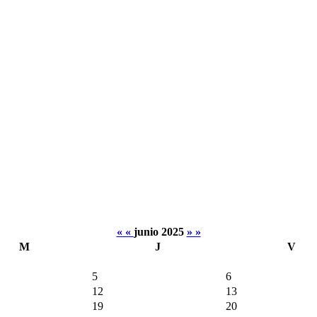
« «
junio 2025
» »
M
J
V
5
6
12
13
19
20