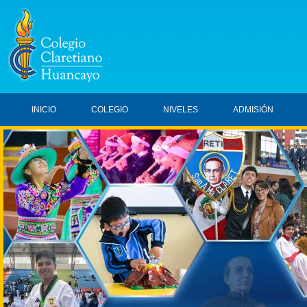
INICIO
COLEGIO
NIVELES
ADMISIÓN