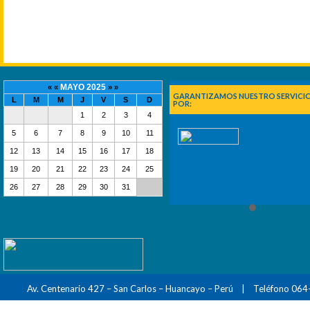
MAYO 2025
« «
» »
GARANTIZAMOS NUESTRO SERVICI
L
M
M
J
V
S
D
POR:
1
2
3
4
5
6
7
8
9
10
11
12
13
14
15
16
17
18
19
20
21
22
23
24
25
26
27
28
29
30
31
Av. Centenario 427 – San Carlos – Huancayo – Perú | Teléfono 