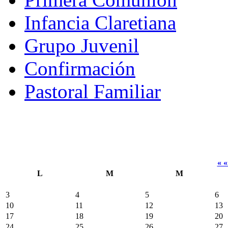
Infancia Claretiana
Grupo Juvenil
Confirmación
Pastoral Familiar
« 
L
M
M
3
4
5
6
10
11
12
13
17
18
19
20
24
25
26
27