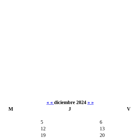
« «
diciembre 2024
» »
M
J
V
5
6
12
13
19
20