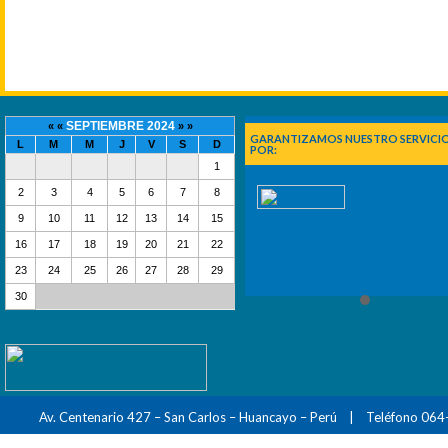
SEPTIEMBRE 2024
« «
» »
GARANTIZAMOS NUESTRO SERVICI
L
M
M
J
V
S
D
POR:
1
2
3
4
5
6
7
8
9
10
11
12
13
14
15
16
17
18
19
20
21
22
23
24
25
26
27
28
29
30
Av. Centenario 427 – San Carlos – Huancayo – Perú | Teléfono 