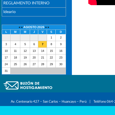
REGLAMENTO INTERNO
Ideario
AGOSTO 2026
« «
» »
L
M
M
J
V
S
D
1
2
3
4
5
6
7
8
9
10
11
12
13
14
15
16
17
18
19
20
21
22
23
24
25
26
27
28
29
30
31
Av. Centenario 427 – San Carlos – Huancayo – Perú | Teléfono 0