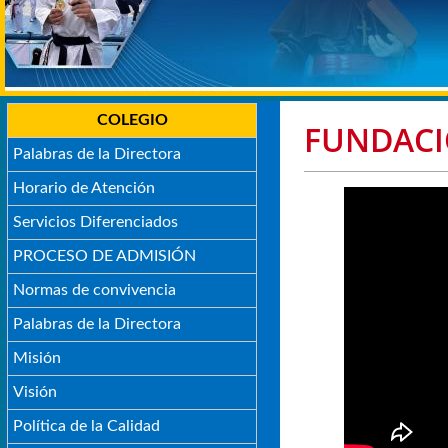
COLEGIO
FUNDACI
Palabras de la Directora
Horario de Atención
Servicios Diferenciados
PROCESO DE ADMISIÓN
Normas de convivencia
Palabras de la Directora
Misión
Visión
Política de la Calidad