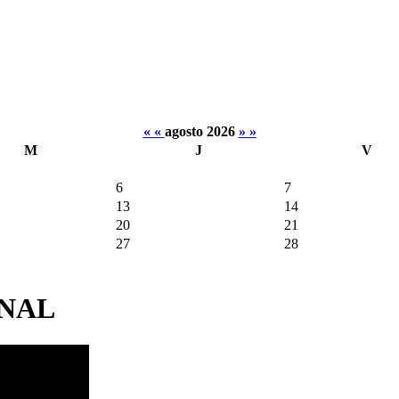
« «
agosto 2026
» »
M
J
V
6
7
13
14
20
21
27
28
ONAL