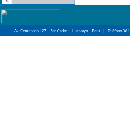
31
Av. Centenario 427 – San Carlos – Huancayo – Perú | Teléfono 